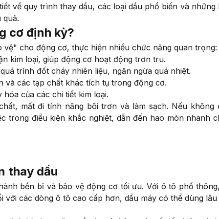
 tiết về quy trình thay dầu, các loại dầu phổ biến và những 
 quả.
g cơ định kỳ?
 vệ" cho động cơ, thực hiện nhiều chức năng quan trọng:
ận kim loại, giúp động cơ hoạt động trơn tru.
quá trình đốt cháy nhiên liệu, ngăn ngừa quá nhiệt.
 và các tạp chất khác tích tụ trong động cơ.
óa của các chi tiết kim loại.
 chất, mất đi tính năng bôi trơn và làm sạch. Nếu không
việc trong điều kiện khắc nghiệt, dẫn đến hao mòn nhanh 
ần thay dầu
hành bền bỉ và bảo vệ động cơ tối ưu. Với ô tô phổ thông
i với các dòng ô tô cao cấp hơn, dầu máy có thể dùng lâu