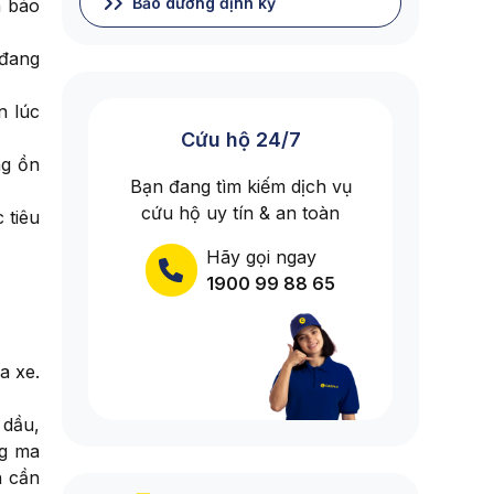
Bảo dưỡng định kỳ
h báo
 đang
n lúc
Cứu hộ 24/7
ng ồn
Bạn đang tìm kiếm dịch vụ
cứu hộ uy tín & an toàn
 tiêu
Hãy gọi ngay
1900 99 88 65
a xe.
 dầu,
ng ma
n cần