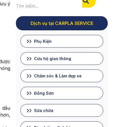
lưu ý
Dịch vụ tại CARPLA SERVICE
Phụ Kiện
Cứu hộ giao thông
 được
chóng
Chăm sóc & Làm đẹp xe
Đồng Sơn
, dầu
Sửa chữa
 hơn,