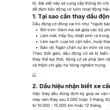
tô. Bài viết này sẽ cung cấp thông tin chi
để đảm bảo động cơ luôn hoạt động hiệu
1. Tại sao cần thay dầu độn
Dầu động cơ đóng vai trò như "người bảo
Bôi trơn: Giảm ma sát giữa các bộ ph
Làm mát: Hấp thụ nhiệt sinh ra trong 
Làm sạch: Loại bỏ cặn bẩn, muội than
Bảo vệ: Ngăn chặn sự ăn mòn và oxy h
Theo thời gian, dầu động cơ sẽ bị biến
thay thế kịp thời, động cơ sẽ phải làm 
và thậm chí gây hư hỏng nghiêm trọng.
2. Dấu hiệu nhận biết xe c
Việc thay dầu đúng định kỳ giúp xe vận 
máy nên thay sau 5.000 hoặc 3 tháng. Đố
từ 10.000 - 15.000 km hoặc 12 tháng.