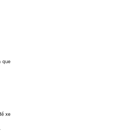
n que
để xe
.