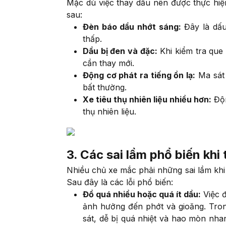
Mặc dù việc thay dầu nên được thực hiệ
sau:
Đèn báo dầu nhớt sáng:
Đây là dấu
thấp.
Dầu bị đen và đặc:
Khi kiểm tra que
cần thay mới.
Động cơ phát ra tiếng ồn lạ:
Ma sát 
bất thường.
Xe tiêu thụ nhiên liệu nhiều hơn:
Độn
thụ nhiên liệu.
3. Các sai lầm phổ biến khi
Nhiều chủ xe mắc phải những sai lầm khi
Sau đây là các lỗi phổ biến:
Đổ quá nhiều hoặc quá ít dầu:
Việc đ
ảnh hưởng đến phớt và gioăng. Tron
sát, dễ bị quá nhiệt và hao mòn nha