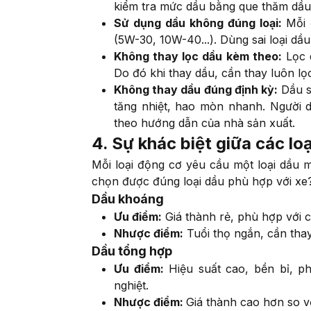
kiểm tra mức dầu bằng que thăm dầu
Sử dụng dầu không đúng loại:
Mỗi 
(5W-30, 10W-40...). Dùng sai loại dầ
Không thay lọc dầu kèm theo:
Lọc d
Do đó khi thay dầu, cần thay luôn l
Không thay dầu đúng định kỳ:
Dầu s
tăng nhiệt, hao mòn nhanh. Người 
theo hướng dẫn của nhà sản xuất.
4. Sự khác biệt giữa các l
Mỗi loại động cơ yêu cầu một loại dầu 
chọn được đúng loại dầu phù hợp với xe? 
Dầu khoáng
Ưu điểm:
Giá thành rẻ, phù hợp với 
Nhược điểm:
Tuổi thọ ngắn, cần tha
Dầu tổng hợp
Ưu điểm:
Hiệu suất cao, bền bỉ, ph
nghiệt.
Nhược điểm:
Giá thành cao hơn so v