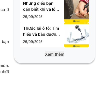
Những điều bạn
cần biết khi vá lốp
 cả ở
ô tô để đảm bảo an
26/09/2025
toàn
Thước lái ô tô: Tìm
hiểu và bảo dưỡng
đúng thời điểm để
n bạn
26/09/2025
đảm bảo an toàn
Xem thêm
 mòn.
 nhớt