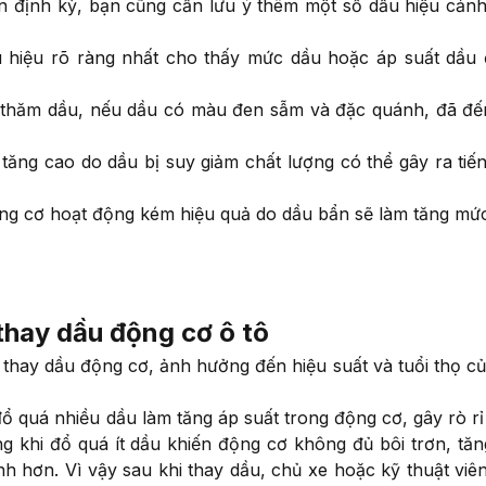
n định kỳ, bạn cũng cần lưu ý thêm một số dấu hiệu cản
 hiệu rõ ràng nhất cho thấy mức dầu hoặc áp suất dầu
 thăm dầu, nếu dầu có màu đen sẫm và đặc quánh, đã đế
tăng cao do dầu bị suy giảm chất lượng có thể gây ra tiế
g cơ hoạt động kém hiệu quả do dầu bẩn sẽ làm tăng mức
 thay dầu động cơ ô tô
 thay dầu động cơ, ảnh hưởng đến hiệu suất và tuổi thọ củ
ổ quá nhiều dầu làm tăng áp suất trong động cơ, gây rò rỉ
g khi đổ quá ít dầu khiến động cơ không đủ bôi trơn, tă
nh hơn. Vì vậy sau khi thay dầu, chủ xe hoặc kỹ thuật viê