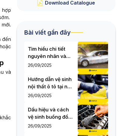
Download Catalogue
ù hợp
 sớm.
 mới.
Bài viết gần đây
n đến
 hoặc
Tìm hiểu chi tiết
nguyên nhân và
ợp
cách khắc phục
26/09/2025
khi xe ô tô chết
ầu và
máy
Hướng dẫn vệ sinh
nội thất ô tô tại nhà
hiệu quả, tiết kiệm
26/09/2025
chi phí
Dấu hiệu và cách
vệ sinh buồng đốt
 khắc
ô tô với 4 bước dễ
26/09/2025
dàng