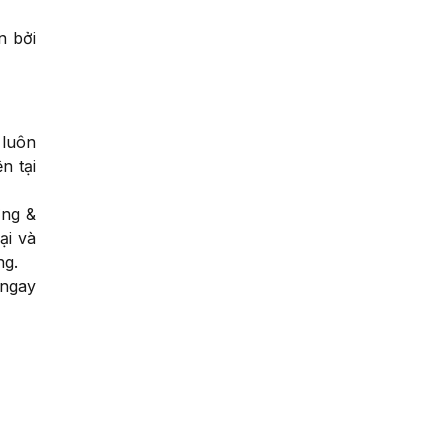
n bởi
 luôn
n tại
ỡng &
ại và
ng.
 ngay