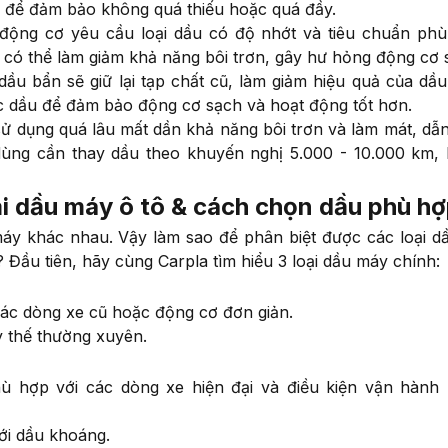
 để đảm bảo không quá thiếu hoặc quá đầy.
động cơ yêu cầu loại dầu có độ nhớt và tiêu chuẩn ph
u có thể làm giảm khả năng bôi trơn, gây hư hỏng động cơ
ầu bẩn sẽ giữ lại tạp chất cũ, làm giảm hiệu quả của dầu
ọc dầu để đảm bảo động cơ sạch và hoạt động tốt hơn.
ử dụng quá lâu mất dần khả năng bôi trơn và làm mát, dẫ
dùng cần thay dầu theo khuyến nghị 5.000 - 10.000 km,
oại dầu máy ô tô & cách chọn dầu phù h
máy khác nhau. Vậy làm sao để phân biệt được các loại d
Đầu tiên, hãy cùng Carpla tìm hiểu 3 loại dầu máy chính:
các dòng xe cũ hoặc động cơ đơn giản.
y thế thường xuyên.
ù hợp với các dòng xe hiện đại và điều kiện vận hành
ới dầu khoáng.